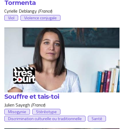
Tormenta
Cyrielle Deblangy
(France
)
Viol
Violence conjugale
Souffre et tais-toi
Julien Sayegh
(France
)
Misogynie
Stéréotype
Discrimination culturelle ou traditionnelle
Santé