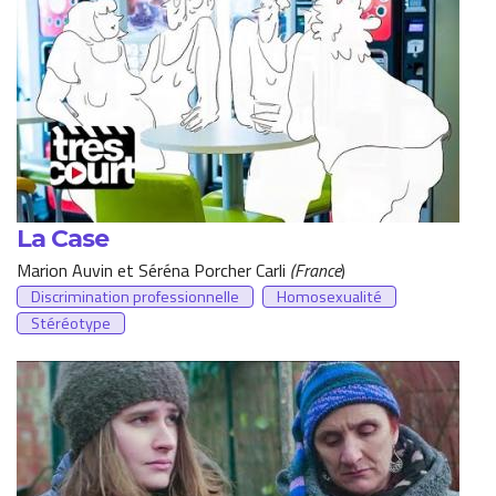
La Case
Marion Auvin et Séréna Porcher Carli
(France
)
Discrimination professionnelle
Homosexualité
Stéréotype