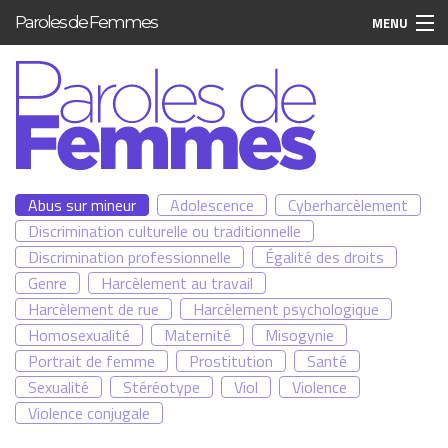
Aller au contenu principal
Paroles de Femmes
MENU
Abus sur mineur
Adolescence
Cyberharcèlement
Discrimination culturelle ou traditionnelle
Discrimination professionnelle
Égalité des droits
Genre
Harcèlement au travail
Harcèlement de rue
Harcèlement psychologique
Homosexualité
Maternité
Misogynie
Portrait de femme
Prostitution
Santé
Sexualité
Stéréotype
Viol
Violence
Violence conjugale