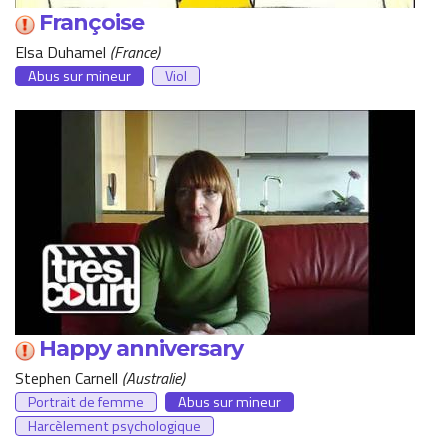
Françoise
Elsa Duhamel
France
Abus sur mineur
Viol
Happy anniversary
Stephen Carnell
Australie
Portrait de femme
Abus sur mineur
Harcèlement psychologique