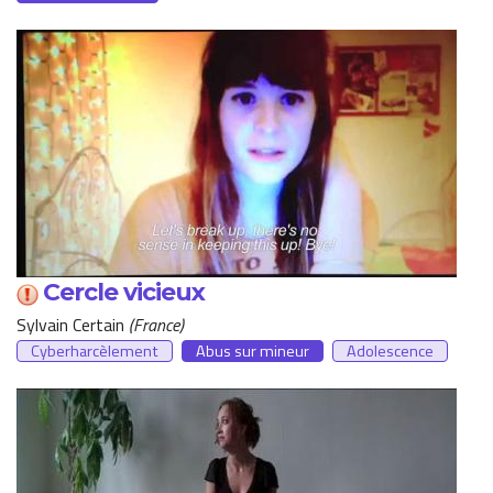
Cercle vicieux
Sylvain Certain
France
Cyberharcèlement
Abus sur mineur
Adolescence