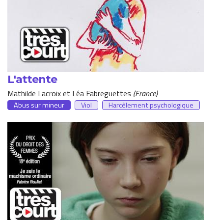
L'attente
Mathilde Lacroix et Léa Fabreguettes
France
Abus sur mineur
Viol
Harcèlement psychologique