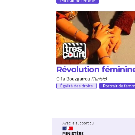
Portrait de femme
Révolution féminin
Olfa Bouzgarrou
Tunisie
Égalité des droits
Portrait de fem
Avec le support du