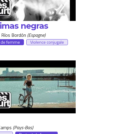
imas negras
o Ríos Bordón
Espagne
t de femme
Violence conjugale
 Kamps
Pays-Bas