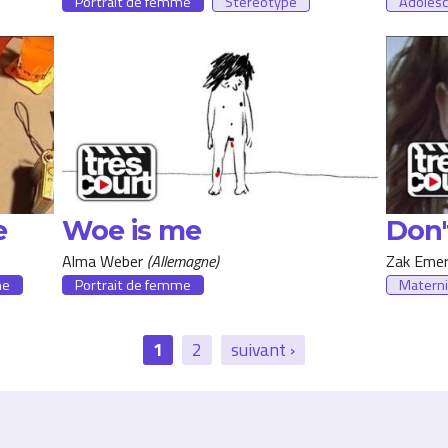
Portrait de femme
Stéréotype
Adoles
e
Woe is me
Don't
Alma Weber
Allemagne
Zak Emer
me
Portrait de femme
Materni
1
2
suivant ›