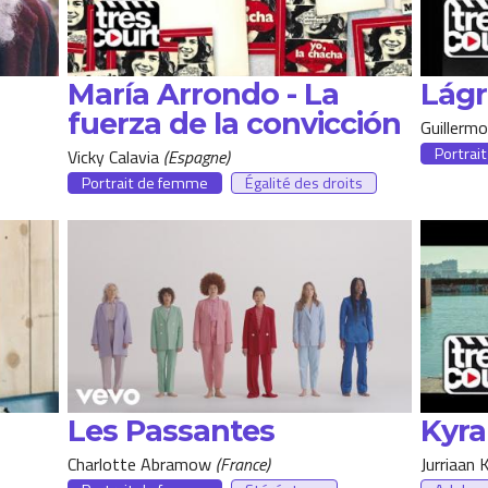
María Arrondo - La
Lágr
fuerza de la convicción
Guillerm
Portrai
Vicky Calavia
Espagne
Portrait de femme
Égalité des droits
Les Passantes
Kyra
Charlotte Abramow
France
Jurriaan