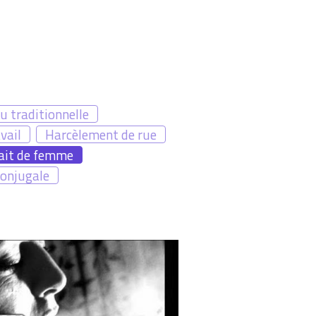
u traditionnelle
vail
Harcèlement de rue
ait de femme
conjugale