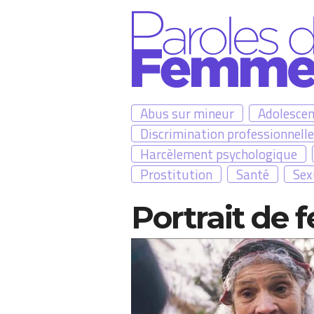
Aller au contenu principal
Abus sur mineur
Adolesce
Discrimination professionnelle
Harcèlement psychologique
Prostitution
Santé
Sex
Portrait de
Pages