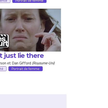
cence
Portrait de femme
 just lie there
son et Dan Gifford
Royaume-Uni
té
Portrait de femme