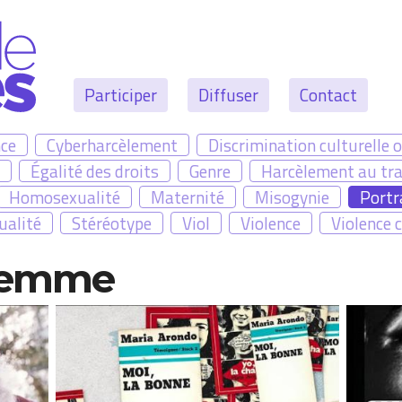
Menu principal
Participer
Diffuser
Contact
nce
Cyberharcèlement
Discrimination culturelle o
Égalité des droits
Genre
Harcèlement au tra
Homosexualité
Maternité
Misogynie
Portr
ualité
Stéréotype
Viol
Violence
Violence 
 femme