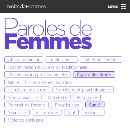
Aller au contenu principal
Paroles de Femmes
MENU
Abus sur mineur
Adolescence
Cyberharcèlement
Discrimination culturelle ou traditionnelle
Discrimination professionnelle
Égalité des droits
Genre
Harcèlement au travail
Harcèlement de rue
Harcèlement psychologique
Homosexualité
Maternité
Misogynie
Portrait de femme
Prostitution
Santé
Sexualité
Stéréotype
Viol
Violence
Violence conjugale