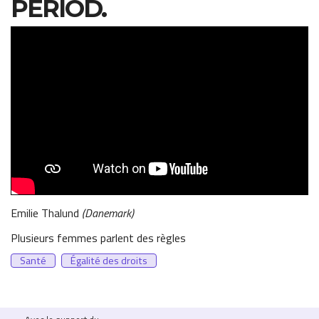
PERIOD.
PERIOD. | Court Métrage
Emilie Thalund
Danemark
Plusieurs femmes parlent des règles
Santé
Égalité des droits