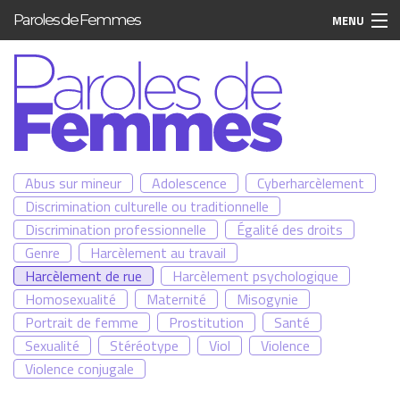
Aller au contenu principal
Paroles de Femmes
MENU
Abus sur mineur
Adolescence
Cyberharcèlement
Discrimination culturelle ou traditionnelle
Discrimination professionnelle
Égalité des droits
Genre
Harcèlement au travail
Harcèlement de rue
Harcèlement psychologique
Homosexualité
Maternité
Misogynie
Portrait de femme
Prostitution
Santé
Sexualité
Stéréotype
Viol
Violence
Violence conjugale